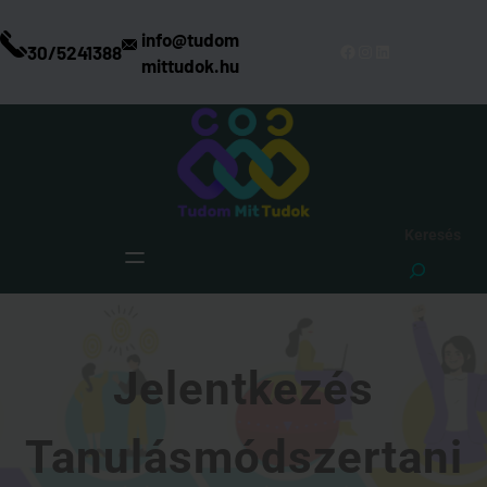
Ugrás
a
info@tudom
Facebook
Instagram
LinkedIn
30/5241388
tartalomhoz
mittudok.hu
Keresés
Jelentkezés
Tanulásmódszertani