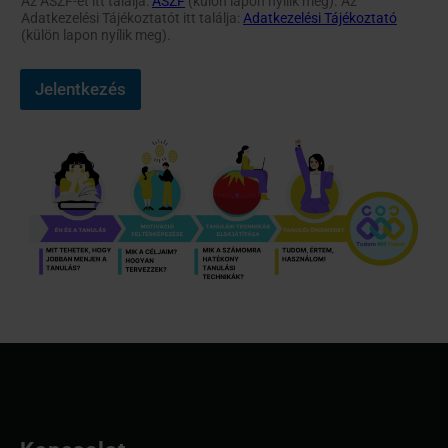
Az ÁSZF-et itt találja:
ÁSZF
(külön lapon nyílik meg). Az
Adatkezelési Tájékoztatót itt találja:
Adatkezelési Tájékoztató
(külön lapon nyílik meg).
Jelentkezés