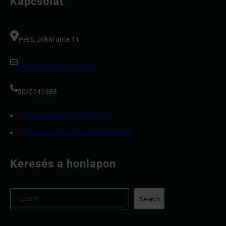
Kapcsolat
Pécs, Jókai utca 11.
info@tudommittudok.hu
30/5241388
Adatkezelési tájékoztató
Általános szerződési feltételek
Keresés a honlapon
S
Search
e
a