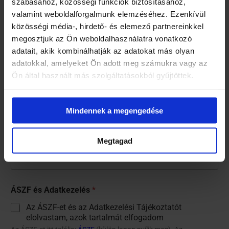
szabásához, közösségi funkciók biztosításához,
valamint weboldalforgalmunk elemzéséhez. Ezenkívül
Szülő email címe
*
közösségi média-, hirdető- és elemező partnereinkkel
megosztjuk az Ön weboldalhasználatra vonatkozó
adatait, akik kombinálhatják az adatokat más olyan
adatokkal, amelyeket Ön adott meg számukra vagy az
Ön által használt más szolgáltatásokból gyűjtöttek.
Szülő telefonszáma
*
Mindennek a megengedése
Számlázási cím: Irányítószám, Település, Lakcím
*
Megtagad
ÁSZF és Adatkezelés
*
Az ÁSZF-et és az Adatkezelési Tájékoztatót
elolvastam, azok tartalmát elfogadom