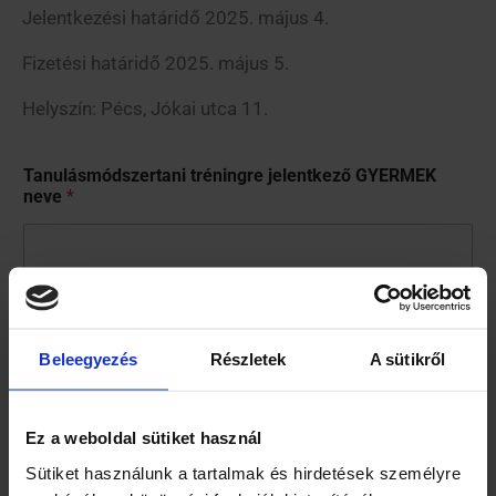
Jelentkezési határidő 2025. május 4.
Fizetési határidő 2025. május 5.
Helyszín: Pécs, Jókai utca 11.
Tanulásmódszertani tréningre jelentkező GYERMEK
neve
*
Jelentkező Gyermek életkora
*
Beleegyezés
Részletek
A sütikről
A SZÜLŐ neve
*
Ez a weboldal sütiket használ
Sütiket használunk a tartalmak és hirdetések személyre