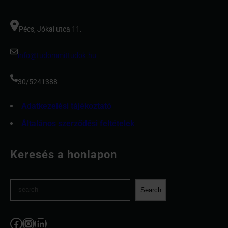
Pécs, Jókai utca 11.
info@tudommittudok.hu
30/5241388
Adatkezelési tájékoztató
Általános szerződési feltételek
Keresés a honlapon
S
Search
e
a
Facebook
Instagram
LinkedIn
r