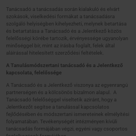
Tanácsadó a tanácsadás során kialakuló és elvárt
szokások, viselkedési formákat a tanácsadásra
szolgáló helyiségben kihelyezheti, melynek betartása
és betartatása a Tanácsadó és a Jelentkező közös
felelősségi körébe tartozik, érvényessége ugyanolyan
minőséggel bír, mint az írásba foglalt, felek által
aláírással hitelesített szerződési feltételek.
A Tanulásmódszertani tanácsadó és a Jelentkező
kapcsolata, felelőssége
A Tanácsadó és a Jelentkező viszonya az egyenrangú
partnerségen és a kölcsönös bizalmon alapul. A
Tanácsadó felelőséggel viseltetik aziránt, hogy a
Jelentkezőt segítse a tanulással kapcsolatos
fejlődésében és módszertani ismereteinek elmélyítési
folyamatában. Tevékenységét intézményen kívüli
tanácsadás formájában végzi, egyéni vagy csoportos