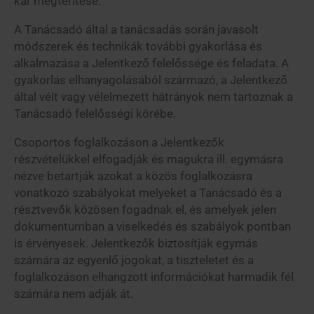
kár megtérítése.
A Tanácsadó által a tanácsadás során javasolt
módszerek és technikák további gyakorlása és
alkalmazása a Jelentkező felelőssége és feladata. A
gyakorlás elhanyagolásából származó, a Jelentkező
által vélt vagy vélelmezett hátrányok nem tartoznak a
Tanácsadó felelősségi körébe.
Csoportos foglalkozáson a Jelentkezők
részvételükkel elfogadják és magukra ill. egymásra
nézve betartják azokat a közös foglalkozásra
vonatkozó szabályokat melyeket a Tanácsadó és a
résztvevők közösen fogadnak el, és amelyek jelen
dokumentumban a viselkedés és szabályok pontban
is érvényesek. Jelentkezők biztosítják egymás
számára az egyenlő jogokat, a tiszteletet és a
foglalkozáson elhangzott információkat harmadik fél
számára nem adják át.