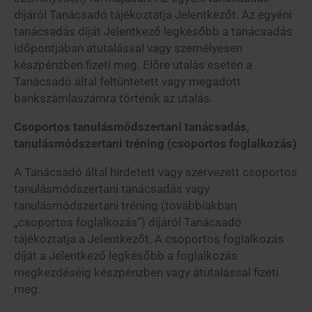
díjáról Tanácsadó tájékoztatja Jelentkezőt. Az egyéni
tanácsadás díját Jelentkező legkésőbb a tanácsadás
időpontjában átutalással vagy személyesen
készpénzben fizeti meg. Előre utalás esetén a
Tanácsadó által feltüntetett vagy megadott
bankszámlaszámra történik az utalás.
Csoportos tanulásmódszertani tanácsadás,
tanulásmódszertani tréning (csoportos foglalkozás)
A Tanácsadó által hirdetett vagy szervezett csoportos
tanulásmódszertani tanácsadás vagy
tanulásmódszertani tréning (továbbiakban
„csoportos foglalkozás”) díjáról Tanácsadó
tájékoztatja a Jelentkezőt. A csoportos foglalkozás
díját a Jelentkező legkésőbb a foglalkozás
megkezdéséig készpénzben vagy átutalással fizeti
meg.