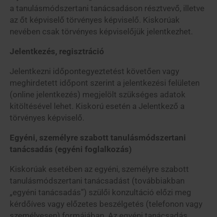
a tanulásmódszertani tanácsadáson résztvevő, illetve
az őt képviselő törvényes képviselő. Kiskorúak
nevében csak törvényes képviselőjük jelentkezhet.
Jelentkezés, regisztráció
Jelentkezni időpontegyeztetést követően vagy
meghirdetett időpont szerint a jelentkezési felületen
(online jelentkezés) megjelölt szükséges adatok
kitöltésével lehet. Kiskorú esetén a Jelentkező a
törvényes képviselő.
Egyéni, személyre szabott tanulásmódszertani
tanácsadás (egyéni foglalkozás)
Kiskorúak esetében az egyéni, személyre szabott
tanulásmódszertani tanácsadást (továbbiakban
„egyéni tanácsadás”) szülői konzultáció előzi meg
kérdőíves vagy előzetes beszélgetés (telefonon vagy
személyesen) formájában. Az egyéni tanácsadás