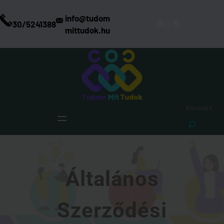
Ugrás
a
info@tudom
Facebook
Instagram
LinkedIn
30/5241388
tartalomhoz
mittudok.hu
Keresés
Általános
Szerződési