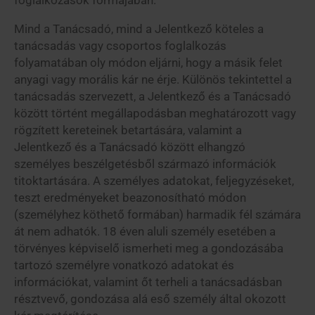
foglalkozások formájában.
Mind a Tanácsadó, mind a Jelentkező köteles a
tanácsadás vagy csoportos foglalkozás
folyamatában oly módon eljárni, hogy a másik felet
anyagi vagy morális kár ne érje. Különös tekintettel a
tanácsadás szervezett, a Jelentkező és a Tanácsadó
között történt megállapodásban meghatározott vagy
rögzített kereteinek betartására, valamint a
Jelentkező és a Tanácsadó között elhangzó
személyes beszélgetésből származó információk
titoktartására. A személyes adatokat, feljegyzéseket,
teszt eredményeket beazonosítható módon
(személyhez köthető formában) harmadik fél számára
át nem adhatók. 18 éven aluli személy esetében a
törvényes képviselő ismerheti meg a gondozásába
tartozó személyre vonatkozó adatokat és
információkat, valamint őt terheli a tanácsadásban
résztvevő, gondozása alá eső személy által okozott