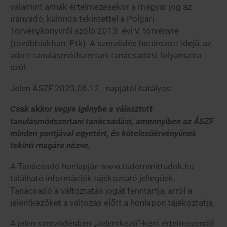
valamint annak értelmezésekor a magyar jog az
irányadó, különös tekintettel a Polgári
Törvénykönyvről szóló 2013. évi V. törvényre
(továbbiakban: Ptk). A szerződés határozott idejű, az
adott tanulásmódszertani tanácsadási folyamatra
szól.
Jelen ÁSZF 2023.06.12. napjától hatályos.
Csak akkor vegye igénybe a választott
tanulásmódszertani tanácsadást, amennyiben az ÁSZF
minden pontjával egyetért, és kötelezőérvényűnek
tekinti magára nézve.
A Tanácsadó honlapján www.tudommittudok.hu
található információk tájékoztató jellegűek.
Tanácsadó a változtatás jogát fenntartja, arról a
jelentkezőket a változás előtt a honlapon tájékoztatja.
A jelen szerződésben „Jelentkező”-ként értelmezendő