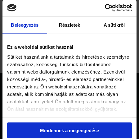
Segítség aggódó szülők számára Az
iskolás élet egyik nagy kihívása az
alsóból felsőbe, majd később
Beleegyezés
Részletek
A sütikről
felsőből középfokú iskolába való
átlépés.…
:
Read More
Ez a weboldal sütiket használ
Legyen
könnyű
Sütiket használunk a tartalmak és hirdetések személyre
a
szabásához, közösségi funkciók biztosításához,
tagozatátlépés!
valamint weboldalforgalmunk elemzéséhez. Ezenkívül
Hogyan
közösségi média-, hirdető- és elemező partnereinkkel
segít
megosztjuk az Ön weboldalhasználatra vonatkozó
a
adatait, akik kombinálhatják az adatokat más olyan
tanulásmódszertan
adatokkal, amelyeket Ön adott meg számukra vagy az
Contact Us
a
Ön által használt más szolgáltatásokból gyűjtöttek.
kihívások
leküzdésében?
Lorem ipsum dolor sit amet, consectetur adipiscing elit
Mindennek a megengedése