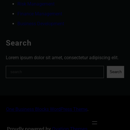
Risk Management
Finance Management
Business Development
Search
Lorem ipsum dolor sit amet, consectetur adipiscing elit.
S
Search
e
a
r
c
h
One Business Blocks WordPress Theme
.
Proudly powered by
Ovation Themes