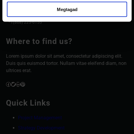
support@example.com
Megtagad
1(868) 225-6155
Where to find us?
Lorem ipsum dolor sit amet, consectetur adipiscing elit.
Duis quis euismod tortor. Nullam vitae eleifend diam, non
ultrices erat.
Facebook
Twitter
LinkedIn
Pinterest
Quick Links
Project Management
Strategy Development