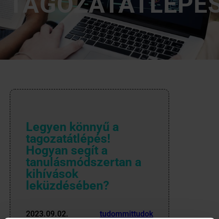
TAGOZATÁTLÉPÉ
Legyen könnyű a
tagozatátlépés!
Hogyan segít a
tanulásmódszertan a
kihívások
leküzdésében?
2023.09.02.
tudommittudok