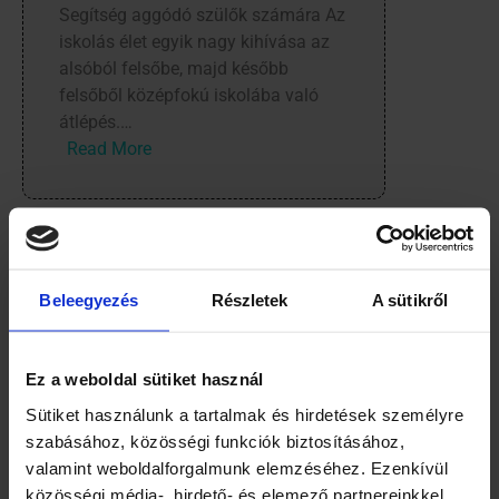
Segítség aggódó szülők számára Az
iskolás élet egyik nagy kihívása az
alsóból felsőbe, majd később
felsőből középfokú iskolába való
átlépés.…
:
Read More
Legyen
könnyű
a
tagozatátlépés!
Hogyan
Beleegyezés
Részletek
A sütikről
segít
Hogyan tanulj
a
hatékonyabban? Így
tanulásmódszertan
segít neked a
Ez a weboldal sütiket használ
a
tanulásmódszertani
kihívások
Sütiket használunk a tartalmak és hirdetések személyre
tanácsadás.
leküzdésében?
szabásához, közösségi funkciók biztosításához,
valamint weboldalforgalmunk elemzéséhez. Ezenkívül
2023.09.02.
tudommittudok
közösségi média-, hirdető- és elemező partnereinkkel